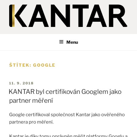
Přejít
k
obsahu
webu
KANTAR
Česká republika
Menu
ŠTÍTEK:
GOOGLE
PUBLIKOVÁNO
11. 9. 2018
KANTAR byl certifikován Googlem jako
partner měření
Google certifikoval společnost Kantar jako ověřeného
partnera pro měření.
Kantar je díky tomu oprávněn měřit platformy Googlu a