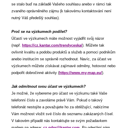
se stalo buď na základě Vašeho souhlasu anebo v rámci tak
zvaného oprávněného zájmu (k takovému kontaktování není
nutný Váš předešlý souhlas).
Proč se na výzkumech podílet?
Účastí ve výzkumech máte možnost vyjádřit svůj názor
(např.
https://cz.kantar.com/trendyceska/
). Můžete tak
ovlivnit kvalitu a podobu produktů a služeb a pomoci podnikům
anebo institucím se správně rozhodnout. Navíc, za účast ve
výzkumech můžete získávat zajímavé odměny, hotovost nebo
podpořit dobročinné aktivity (
https://www.my-map.eu/
).
Jak odmítnout svou účast ve výzkumech?
Je možné, že vybereme pro účast ve výzkumu také Vaše
telefonní číslo a zavoláme právě Vám. Pokud o takový
telefonát nestojíte a považujete ho za obtěžující, nabízíme
Vám možnost vložit své číslo do seznamu zakázaných čísel.
V takovém případě nás kontaktujte se svým požadavkem
mailem na adrese:
cz.gdpr@kantar.com
. Po odeslání nám