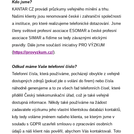
Kdo jsme?
KANTAR CZ provádí průzkumy veřejného mínění a trhu.
Našimi klienty jsou renomované české i zahraniční společnosti
a instituce, pro které realizujeme telefonické dotazování. Jsme
členy světové profesní asociace ESOMAR a české profesní
asociace SIMAR a řídíme se tedy závaznými etickými
pravidly. Dále jsme součástí iniciativy PRO VÝZKUM
(
https://provyzkum.cz/
).
Odkud máme Vaše telefonní číslo?
Telefonní čísla, která používáme, pocházejí obvykle z veřejně
dostupných zdrojů (pokud jde o volání do firem) nebo čísla
náhodně generujeme a to ze všech řad telefonních čísel, které
přidělil Český telekomunikační úřad, což je také veřejně
dostupná informace. Někdy také používáme na žádost
zadavatele výzkumu jeho vlastní klientskou databázi kontaktů,
kdy tedy voláme jménem našeho klienta, se kterým jsme v
souladu s GDPR uzavřeli smlouvu o zpracování osobních
údajů a náš klient nás pověřil, abychom Vás kontaktovali. Toto