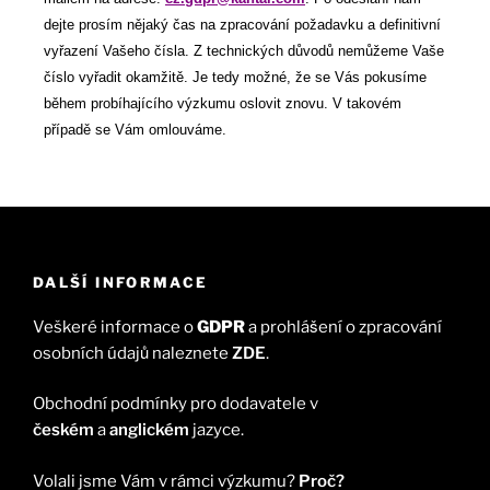
dejte prosím nějaký čas na zpracování požadavku a definitivní
vyřazení Vašeho čísla. Z technických důvodů nemůžeme Vaše
číslo vyřadit okamžitě. Je tedy možné, že se Vás pokusíme
během probíhajícího výzkumu oslovit znovu. V takovém
případě se Vám omlouváme.
DALŠÍ INFORMACE
Veškeré informace o
GDPR
a prohlášení o zpracování
osobních údajů naleznete
ZDE
.
Obchodní podmínky pro dodavatele v
českém
a
anglickém
jazyce.
Volali jsme Vám v rámci výzkumu?
Proč?