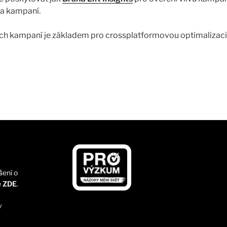
ka kampaní.
ích kampaní je základem pro crossplatformovou optimalizaci
ytovat zadavatelům důvěryhodný a nezávislý pohled na značk
 plánu“ řekl Eric Salama,…
̌ení o
e
ZDE
.
v