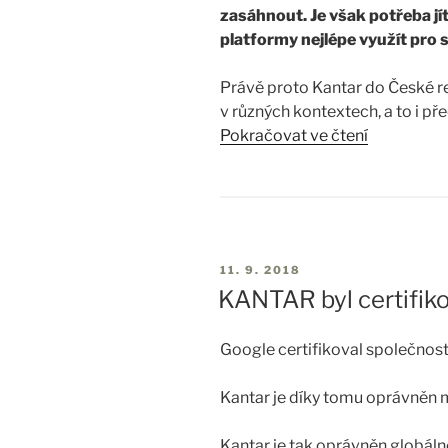
zasáhnout. Je však potřeba jít
platformy nejlépe využít pro s
Právě proto Kantar do České rep
v různých kontextech, a to i 
porovnat dosud neporovnatelné
Pokračovat ve čtení
Context Lab dovolí proti sobě 
Od Facebooku, YouTube, Instagr
či webu.
11. 9. 2018
Klasický scénář je, že klient c
KANTAR byl certifik
Google certifikoval společnost
Kantar je díky tomu oprávněn 
Kantar je tak oprávněn globál