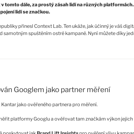
 v tomto dále, za prostý zásah lidí na různých platformách. Z
pojení lidí se značkou.
ubliky přinesl Context Lab. Ten ukáže, jak účinný je váš digi
před samotným spuštěním ostré kampaně. Nyní můžete díky je
, brand lift přes všechny možné kanály.
testovat reklamní obsah na řadě platforem, kterých je dnes j
amu, TikToku, Snapchatu, Pinterestu, Twitteru, Twitche až k j
hce otestovat vliv na značku u reklamního digitálního obsahu p
ován Googlem jako partner měření
 Kantar jako ověřeného partnera pro měření.
měřit platformy Googlu a ověřovat tam značkám výkon jejich 
ně poskytovat jak
Brand Lift Insights
pro ověření vlivu kampan