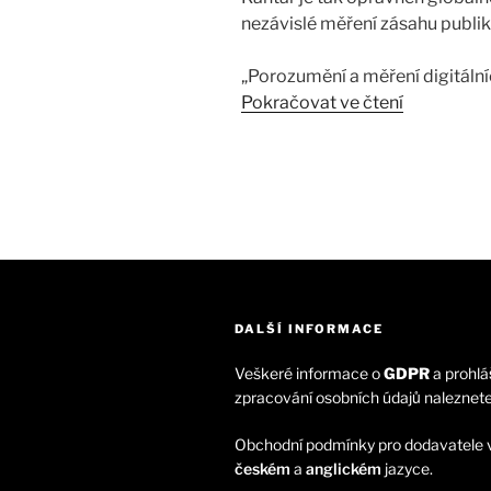
nezávislé měření zásahu publi
„Porozumění a měření digitáln
partnerství, může Kantar posk
Pokračovat ve čtení
kdykoliv je Google v mediálním
DALŠÍ INFORMACE
Veškeré informace o
GDPR
a prohlás
zpracování osobních údajů naleznet
Obchodní podmínky pro dodavatele 
českém
a
anglickém
jazyce.