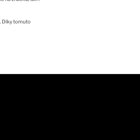
. Díky tomuto
u a vliv kampaně,