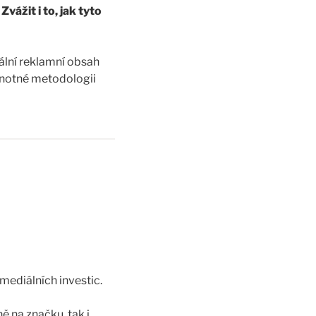
vážit i to, jak tyto
tální reklamní obsah
dnotné metodologii
iž úctyhodné množství.
akékoliv aplikaci
řes platformy,…
mediálních investic.
ě na značku, tak i