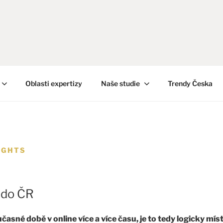
Oblasti expertizy
Naše studie
Trendy Česka
IGHTS
 do ČR
oučasné době v online více a více času, je to tedy logicky mí