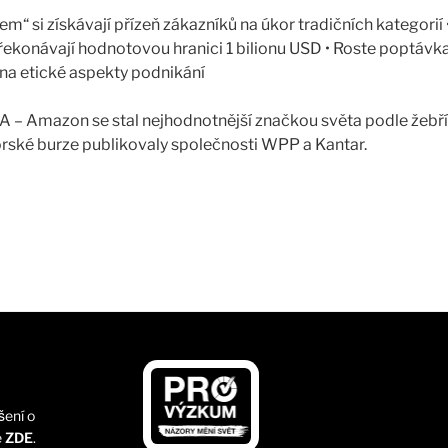
m“ si získávají přízeň zákazníků na úkor tradičních kategorií
řekonávají hodnotovou hranici 1 bilionu USD • Roste poptávka
 na etické aspekty podnikání
 – Amazon se stal nejhodnotnější značkou světa podle žeb
rské burze publikovaly společnosti WPP a Kantar.
é mu zajistily nové zdroje příjmů, výborný zákaznický servis 
ějších
̌ení o
e
ZDE
.