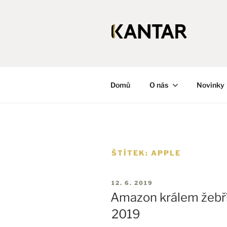
Přejít
k
obsahu
webu
KANTAR
Česká republika
Domů
O nás
Novinky
ŠTÍTEK:
APPLE
PUBLIKOVÁNO
12. 6. 2019
Amazon králem žebří
2019