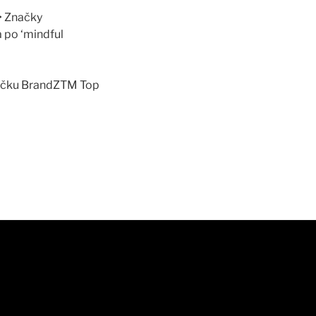
 • Značky
 po ‘mindful
říčku BrandZTM Top
a schopnost udržet si