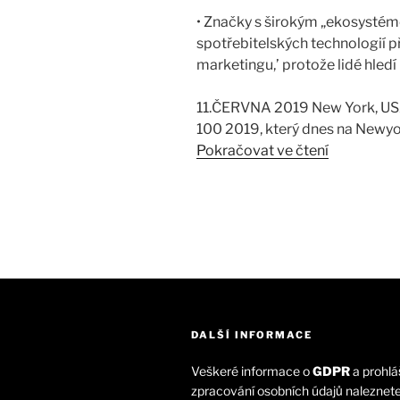
• Značky s širokým „ekosystéme
spotřebitelských technologií p
marketingu,’ protože lidé hledí
11.ČERVNA 2019 New York, USA
100 2019, který dnes na Newyo
Amazon
Pokračovat ve čtení
králem
Úspěšné akvizice Amazonu, kter
žebříčku
náskok…
nejhodnotn
značek
světa
BrandZ
TOP
100
DALŠÍ INFORMACE
2019
Veškeré informace o
GDPR
a prohlás
zpracování osobních údajů naleznet