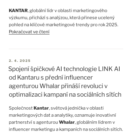
KANTAR
, globální lídr v oblasti marketingového
výzkumu, přichází s analýzou, která přinese ucelený
pohled na klíčové marketingové trendy pro rok 2025.
Pokračovat ve čtení
Tato analýza, založená na datech a expertních názorech
z Kantaru, vám poskytne cenné poznatky, které vám
pomohou efektivně plánovat a podpořit růst vaší
značky.
2. 4. 2025
Bez ohledu na to, v jakém odvětví působíte, ať už máte
Spojení špičkové AI technologie LINK AI
na starosti globální značku nebo lokální podnik, naši
od Kantaru s přední influencer
experti na výzkum a businessové strategie vám
agenturou Whalar přináší revoluci v
přinášejí přehled makro a mikro trendů, které mohou
optimalizaci kampaní na sociálních sítích
výrazně…
Společnost
Kantar
, světová jednička v oblasti
marketingových dat a analytiky, oznamuje inovativní
partnerství s agenturou
Whalar
, globálním lídrem v
influencer marketingu a kampaních na sociálních sítích.