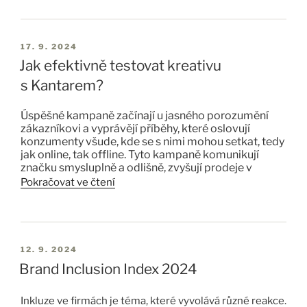
Přihlašte
Chcete dostávat
„Creative Sneak Peeks“
?
17. 9. 2024
se k odběru ZDE
Jak efektivně testovat kreativu
s Kantarem?
Úspěšné kampaně začínají u jasného porozumění
zákazníkovi a vyprávějí příběhy, které oslovují
konzumenty všude, kde se s nimi mohou setkat, tedy
jak online, tak offline. Tyto kampaně komunikují
značku smysluplně a odlišně, zvyšují prodeje v
krátkodobém horizontu, budují značky v horizontu
Pokračovat ve čtení
dlouhodobém a mají schopnost až desetinásobně
zvyšovat návratnost investic.
LINK+ a Link AI
jsou součástí našeho komplexního
portfolia řešení, které pomáhá vytvářet co nejsilnější
kreativy.
12. 9. 2024
Brand Inclusion Index 2024
LINK+
je agilní nástroj, který na základě hodnocení
respondentů posoudí,
zda je vaše reklama
dostatečně silná dříve, než do ní investujete váš
Inkluze ve firmách je téma, které vyvolává různé reakce.
mediální rozpočet
. Měří, co je pro reklamy důležité,