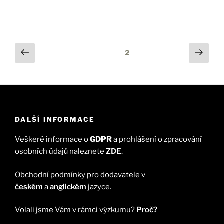
Tato konference, která se koná v rámci 14. ročníku
Prague Business Fóra o rovnosti na pracovišti, letos s
podtitulem „Networks of Support“, se zaměří na trendy
z oblasti diverzity a současně na to, jak zajistit inkluzivní
2
pracoviště pro všechny zaměstnance a
zaměstnankyně.
Kantar se této důležité akce zúčastní, aby podpořil…
DALŠÍ INFORMACE
Veškeré informace o
GDPR
a prohlášení o zpracování
osobních údajů naleznete
ZDE
.
Obchodní podmínky pro dodavatele v
českém
a
anglickém
jazyce.
Volali jsme Vám v rámci výzkumu?
Proč?