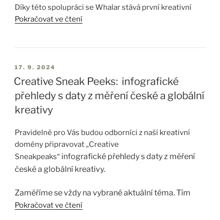
Díky této spolupráci se Whalar stává první kreativní
agenturou svého druhu, která využívá pokročilé řešení
Pokračovat ve čtení
LINK AI od Kantaru
. Partnerství nastavuje nový
standard pro evaluaci kreativity influencerů a
maximalizaci výkonu kampaní napříč platformami.
17. 9. 2024
Technologie LINK AI od Kantaru využívá pokročilou
Creative Sneak Peeks: infografické
umělou inteligenci a strojové učení k predikci
přehledy s daty z měření české a globální
efektivity kreativních kampaní na platformách jako
kreativy
Instagram, TikTok či YouTube
. Její jedinečnost
spočívá…
Pravidelně pro Vás budou odborníci z naší kreativní
domény připravovat „Creative
infografické přehledy s daty z měření
Sneakpeaks“
české a globální kreativy.
Zaměříme se vždy na vybrané aktuální téma. Tím
Pokračovat ve čtení
prvním je tentokrát
„Inkluze a diverzita v české
reklamě“.