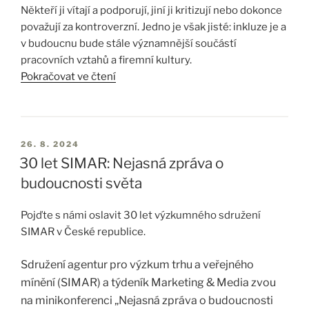
napříč různými mediálními typy a fázemi vývoje (od
Někteří ji vítají a podporují, jiní ji kritizují nebo dokonce
storyboardu po finished film) takže víte, zda vaše
považují za kontroverzní. Jedno je však jisté: inkluze je a
reklama přinese očekávanou návratnost investic. Jde o
v budoucnu bude stále významnější součástí
prodeji validovaný nástroj, takže se můžete dle jeho
výsledků rozhodovat s jistotou a bez obav z riskantních
pracovních vztahů a firemní kultury.
rozhodnutí.
Pokračovat ve čtení
Má vaše reklama potenciál prorazit na trhu a
·
Význam Inkluze ve Firmách
konkrétním mediáním typu?
Komunikuje vaše reklama zamýšlené informace
?
·
Firmy a značky, které přijmou a budou respektovat
Motivuje reklama diváky k využití vašich služeb a
·
26. 8. 2024
zapojení všech skupin populace, mohou nejen podpořit
podporuje pozitivní povědomí o
30 let SIMAR: Nejasná zpráva o
značcev dlouhodobém hledisku?
pozitivní společenskou změnu, ale také zvýšit svou
budoucnosti světa
Jak můžete maximalizovat efektivitu
vašich kreativ
·
relevanci pro zákazníky. Inkluze totiž není jen otázkou
napříč různými kanály?
etiky, ale i byznysu. Firmy, které se aktivně snaží
LINK+ nabízí i měření skrze…
začleňovat…
Pojďte s námi oslavit 30 let výzkumného sdružení
SIMAR v České republice.
Sdružení agentur pro výzkum trhu a veřejného
mínění (SIMAR) a týdeník Marketing & Media zvou
na minikonferenci „Nejasná zpráva o budoucnosti