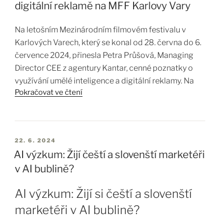
digitální reklamě na MFF Karlovy Vary
insights, které by kvantitativní výzkum mohl
přehlédnout. Tyto schopnosti Vám pomohou lépe
Na letošním Mezinárodním filmovém festivalu v
identifikovat zákaznické…
Karlových Varech, který se konal od 28. června do 6.
července 2024, přinesla Petra Průšová, Managing
Director CEE z agentury Kantar, cenné poznatky o
využívání umělé inteligence a digitální reklamy. Na
Pokračovat ve čtení
panelové diskuzi „Streamovací média a ekonomika
pozornosti“, pořádané platformou KVIFF.TV, se
podělila o klíčové závěry z aktuálních českých i
mezinárodních výzkumů týkajících se VOD platforem
22. 6. 2024
a specifik digitálního reklamního obsahu.
AI výzkum: Žijí čeští a slovenští marketéři
v AI bublině?
Klíčové poznatky z prezentace
AI výzkum: Žijí si čeští a slovenští
Petra Průšová zdůraznila, že úspěšnost televizní
marketéři v AI bublině?
reklamy nezaručuje automaticky úspěch v online
prostředí. Podle výzkumu může až 50 % efektivity