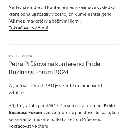
reklamy ztratit, pokud není přizpůsobena digitálnímu
Nedávná studie od Kantar přinesla zajímavé výsledky,
prostředí. Klíčem k úspěchu je tedy přizpůsobení
které odhalují rozdíly v postojích k umělé inteligenci
obsahu specifikům dané platformy, což zahrnuje nejen
(AI) mezi marketéry a běžnými lidmi.
vizuální a obsahové úpravy, ale i strategii zacílení na
Pokračovat ve čtení
specifické publikum.
Pozitivní postoje k AI: Marketéři
Průšová dále uvedla, že trailery musí prodávat hlavně
vs. běžní lidé
příběhy. I negativní emoce mohou dobře fungovat při
15. 6. 2024
propagaci obsahu na VOD platformách. „Pouhá líbivost
Petra Průšová na konferenci Pride
Podle průzkumu vyjádřilo až 84 % marketérů pozitivní
v reklamě…
Business Forum 2024
postoj k využívání AI. Tito odborníci v marketingu vidí
AI jako klíčový nástroj, který jim pomáhá při tvorbě
Zajímá vás téma LGBTQ+ v kontextu pracovních
textů, obrázků a videí. Umělé inteligenci důvěřují a
vztahů?
vnímají ji jako neoddělitelnou součást svého
pracovního nástroje.
Přijďte již toto pondělí 17. června na konferenci
Pride
Business Forum
a zúčastněte se panelové diskuze, kde
Na druhé straně, běžní lidé jsou…
se za Kantar můžete potkat s Petrou Průšovou.
Pokračovat ve čtení