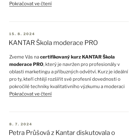
Pokračovat ve čtení
světa“, která se uskuteční 25. září 2024 v Radlické
kulturní sportovně v Praze. Tato akce, konaná při
příležitosti 30. výročí SIMAR, nabídne 15minutová
zamyšlení od šesti inspirativních řečníků z různých
15. 8. 2024
oblastí:
KANTAR Škola moderace PRO
Otakár Foltýn – plukovník, bezpečnostní analytikLucie
Zveme Vás na
certifikovaný kurz KANTAR Škola
Mádlová – ředitelka Asociace společenské
moderace PRO
, který je navržen pro profesionály v
odpovědnostiRadek Jaroš – horolezecDaniela Špinar –
oblasti marketingu a příbuzných odvětví. Kurz je ideální
divadelní režisérkaMartin Kozel – ředitel organizace
pro ty, kteří chtějí rozšířit své profesní dovednosti o
Učitel na živoAlžběta Solarczyk Krausová –
pokročilé techniky kvalitativního výzkumu a moderaci
zakladatelka respectful AI
rozhovorů a diskusních skupin.
Pokračovat ve čtení
Konference se zaměří na budoucnost společnosti z
perspektiv různých oborů, včetně sportu, divadla,
V dnešním dynamickém světě marketingu je
strategické komunikace, udržitelného podnikání,
schopnost porozumět hlubším motivacím a potřebám
umělé inteligence a zdraví. Po přednáškách bude
zákazníků klíčová pro úspěšnou marketingovou
8. 7. 2024
následovat neformální diskuse a občerstvení, což
strategii. Dovednost efektivně moderovat rozhovory a
Petra Průšová z Kantar diskutovala o
nabídne…
realizovat kvalitativní výzkum Vám umožní získat cenné