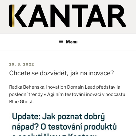
Přejít
k
obsahu
webu
KANTAR
Česká republika
Menu
PUBLIKOVÁNO
29. 3. 2022
Chcete se dozvědět, jak na inovace?
Radka Behenska, Inovation Domain Lead představila
poslední trendy v Agilním testování inovací v podcastu
Blue Ghost.